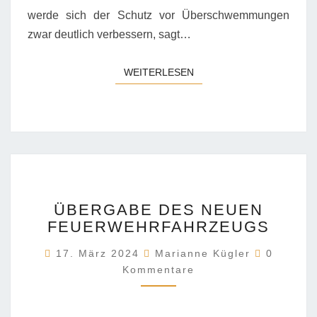
werde sich der Schutz vor Überschwemmungen
zwar deutlich verbessern, sagt…
WEITERLESEN
WEITERLESEN
ÜBERGABE
ÜBERGABE DES NEUEN
DES
FEUERWEHRFAHRZEUGS
NEUEN
FEUERWEHRFAHRZEU
Komment
17. März 2024
Marianne Kügler
0
Kommentare