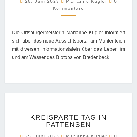
25. Juni 2023
Marianne Kügler
0
Kommentare
Die Ortsbürgermeisterin Marianne Kügler informiert
sich über das neue Aussichtsportal am Mühlenteich
mit diversen Informationstafeln über das Leben im
und am Wasser des Biotops von Bredenbeck
KREISPARTEITAG
KREISPARTEITAG IN
IN
PATTENSEN
PATTENSEN
Kommenta
25. Juni 2023
Marianne Kügler
0