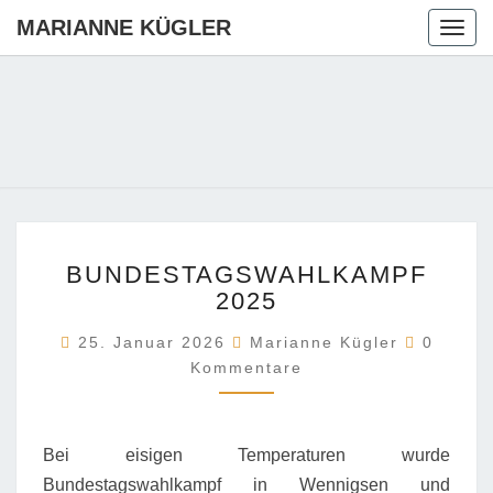
MARIANNE KÜGLER
Togg
navig
MARIANN
Ihre CDU-
Kandidatin
Für Die
KÜGLER
Region
Hannover
BUNDESTAGSWAHLKA
BUNDESTAGSWAHLKAMPF
2025
2025
Komment
25. Januar 2026
Marianne Kügler
0
Kommentare
Bei eisigen Temperaturen wurde
Bundestagswahlkampf in Wennigsen und