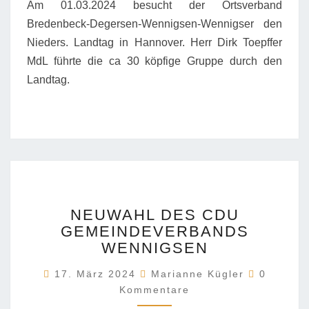
Am 01.03.2024 besucht der Ortsverband
Bredenbeck-Degersen-Wennigsen-Wennigser den
Nieders. Landtag in Hannover. Herr Dirk Toepffer
MdL führte die ca 30 köpfige Gruppe durch den
Landtag.
NEUWAHL
NEUWAHL DES CDU
DES
GEMEINDEVERBANDS
CDU
WENNIGSEN
GEMEINDEVERBANDS
WENNIGSEN
Komment
17. März 2024
Marianne Kügler
0
Kommentare