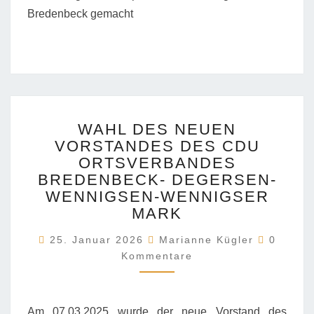
Bredenbeck gemacht
WAHL
WAHL DES NEUEN
DES
VORSTANDES DES CDU
NEUEN
ORTSVERBANDES
VORSTANDES
DES
BREDENBECK- DEGERSEN-
CDU
WENNIGSEN-WENNIGSER
ORTSVERBANDES
MARK
BREDENBECK-
Komment
DEGERSEN-
25. Januar 2026
Marianne Kügler
0
WENNIGSEN-
Kommentare
WENNIGSER
MARK
Am 07.03.2025 wurde der neue Vorstand des