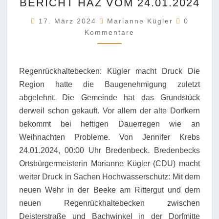
BERICHT HAZ VOM 24.01.2024
DRUCK
BERICHT
Komment
17. März 2024
Marianne Kügler
0
HAZ
Kommentare
VOM
24.01.2024
Regenrückhaltebecken: Kügler macht Druck Die
Region hatte die Baugenehmigung zuletzt
abgelehnt. Die Gemeinde hat das Grundstück
derweil schon gekauft. Vor allem der alte Dorfkern
bekommt bei heftigen Dauerregen wie an
Weihnachten Probleme. Von Jennifer Krebs
24.01.2024, 00:00 Uhr Bredenbeck. Bredenbecks
Ortsbürgermeisterin Marianne Kügler (CDU) macht
weiter Druck in Sachen Hochwasserschutz: Mit dem
neuen Wehr in der Beeke am Rittergut und dem
neuen Regenrückhaltebecken zwischen
Deisterstraße und Bachwinkel in der Dorfmitte