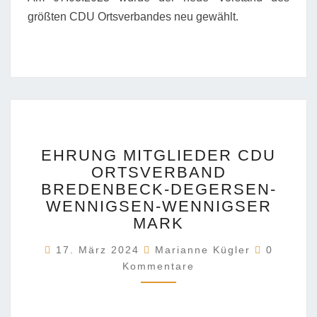
größten CDU Ortsverbandes neu gewählt.
EHRUNG
EHRUNG MITGLIEDER CDU
MITGLIEDER
ORTSVERBAND
CDU
BREDENBECK-DEGERSEN-
ORTSVERBAND
BREDENBECK-
WENNIGSEN-WENNIGSER
DEGERSEN-
MARK
WENNIGSEN-
Komment
WENNIGSER
17. März 2024
Marianne Kügler
0
MARK
Kommentare