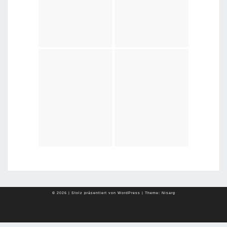
© 2026
|
Stolz präsentiert von
WordPress
|
Theme:
Nisarg