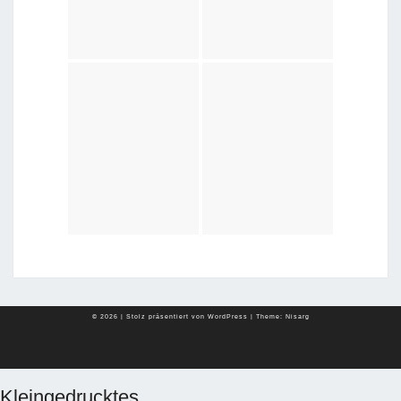
© 2026
|
Stolz präsentiert von
WordPress
|
Theme:
Nisarg
Kleingedrucktes