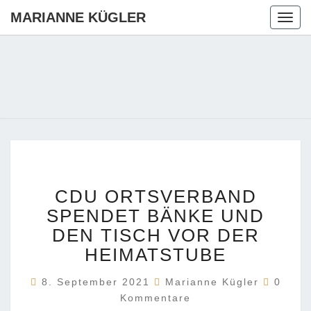
MARIANNE KÜGLER
Togg
navig
MARIANN
Ihre CDU-
Kandidatin
Für Die
KÜGLER
Region
Hannover
CDU
CDU ORTSVERBAND
ORTSVERBAND
SPENDET
SPENDET BÄNKE UND
BÄNKE
DEN TISCH VOR DER
UND
HEIMATSTUBE
DEN
TISCH
Komme
8. September 2021
Marianne Kügler
0
VOR
Kommentare
DER