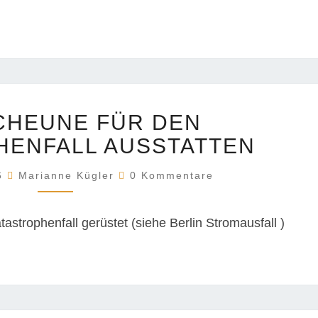
DORFSCHEUNE
CHEUNE FÜR DEN
FÜR
DEN
HENFALL AUSSTATTEN
KATASTROPHENFALL
Kommentare
AUSSTATTEN
26
Marianne Kügler
0 Kommentare
tastrophenfall gerüstet (siehe Berlin Stromausfall )