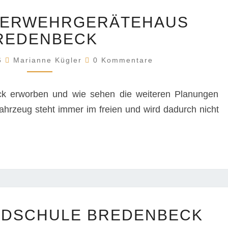
NEUBAU
UERWEHRGERÄTEHAUS
FEUERWEHRGERÄTEHAUS
BREDENBECK
REDENBECK
Kommentare
26
Marianne Kügler
0 Kommentare
ck erworben und wie sehen die weiteren Planungen
ahrzeug steht immer im freien und wird dadurch nicht
NEUBAU
NDSCHULE BREDENBECK
GRUNDSCHULE
BREDENBECK