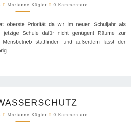
Kommentare
26
Marianne Kügler
0 Kommentare
 oberste Priorität da wir im neuen Schuljahr als
e jetzige Schule dafür nicht genügent Räume zur
 Mensbetrieb stattfinden und außerdem lässt der
rig.
HOCHWASSERSCHUTZ
WASSERSCHUTZ
Kommentare
26
Marianne Kügler
0 Kommentare