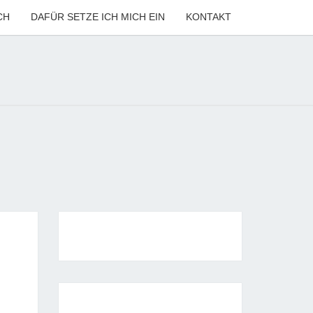
CH
DAFÜR SETZE ICH MICH EIN
KONTAKT
ANNE
LER