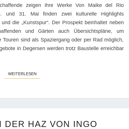
DEL
schaffende zeigen ihre Werke Von Maike del Rio
RIO
 und 31. Mai finden zwei kulturelle Highlights
“ und die „Kunstspur“. Der Prospekt beinhaltet neben
haffenden und Gärten auch Übersichtspläne, um
ie Touren sind als Spaziergang oder per Rad möglich,
gebote in Degersen werden trotz Baustelle erreichbar
WEITERLESEN
WEITERLESEN
BERICHT
N DER HAZ VON INGO
IN