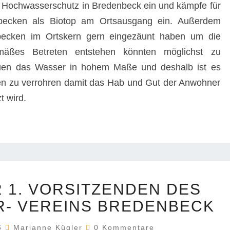
en Hochwasserschutz in Bredenbeck ein und kämpfe für
tebecken als Biotop am Ortsausgang ein. Außerdem
becken im Ortskern gern eingezäunt haben um die
äßes Betreten entstehen könnten möglichst zu
uen das Wasser in hohem Maße und deshalb ist es
len zu verrohren damit das Hab und Gut der Anwohner
 wird.
NEUWAHL
 1. VORSITZENDEN DES
DER
1.
R- VEREINS BREDENBECK
VORSITZENDEN
Kommentare
DES
26
Marianne Kügler
0 Kommentare