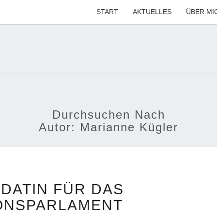
START
AKTUELLES
ÜBER MI
MARI
Ihre CDU-
Kandidatin
Für Die
Region
KÜG
Hannover
Durchsuchen Nach
Autor:
Marianne Kügler
KANDIDATIN
DATIN FÜR DAS
FÜR
DAS
ONSPARLAMENT
REGIONSPARLAMENT