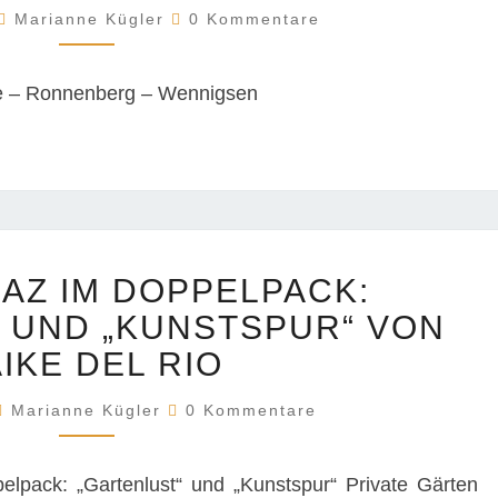
Kommentare
Marianne Kügler
0 Kommentare
e – Ronnenberg – Wennigsen
BERICHT
AZ IM DOPPELPACK:
HAZ
IM
 UND „KUNSTSPUR“ VON
DOPPELPACK:
IKE DEL RIO
„GARTENLUST“
UND
Kommentare
Marianne Kügler
0 Kommentare
„KUNSTSPUR“
VON
pack: „Gartenlust“ und „Kunstspur“ Private Gärten
MAIKE