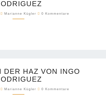
DER
RODRIGUEZ
HAZ
Kommentare
VON
6
Marianne Kügler
0 Kommentare
INGO
RODRIGUEZ
BERICHT
N DER HAZ VON INGO
IN
DER
RODRIGUEZ
HAZ
Kommentare
VON
6
Marianne Kügler
0 Kommentare
INGO
RODRIGUEZ