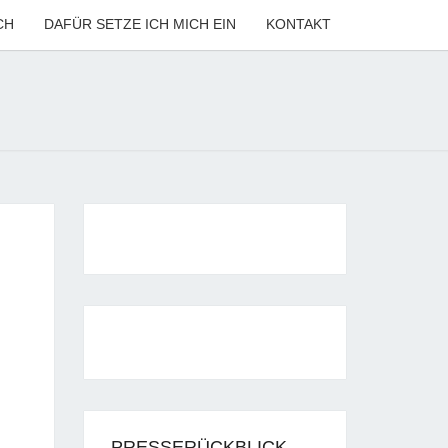
CH
DAFÜR SETZE ICH MICH EIN
KONTAKT
ANNE
LER
PRESSERÜCKBLICK