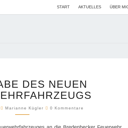
START
AKTUELLES
ÜBER MI
MARI
Ihre CDU-
Kandidatin
Für Die
Region
KÜG
Hannover
ÜBERGABE
ABE DES NEUEN
DES
NEUEN
EHRFAHRZEUGS
FEUERWEHRFAHRZEUGS
Kommentare
4
Marianne Kügler
0 Kommentare
euerwehrfahrzeuges an die Bredenbecker Feuerwehr.