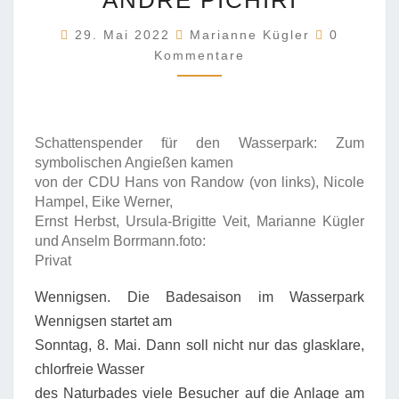
ANDRÉ PICHIRI
EHEMALIGE
Kommenta
29. Mai 2022
Marianne Kügler
0
RATSFRAKTION
Kommentare
LÖST
VERSPRECHEN
EIN.
VON
ANDRÉ
Schattenspender für den Wasserpark: Zum
PICHIRI
symbolischen Angießen kamen
von der CDU Hans von Randow (von links), Nicole
Hampel, Eike Werner,
Ernst Herbst, Ursula-Brigitte Veit, Marianne Kügler
und Anselm Borrmann.foto:
Privat
Wennigsen. Die Badesaison im Wasserpark
Wennigsen startet am
Sonntag, 8. Mai. Dann soll nicht nur das glasklare,
chlorfreie Wasser
des Naturbades viele Besucher auf die Anlage am