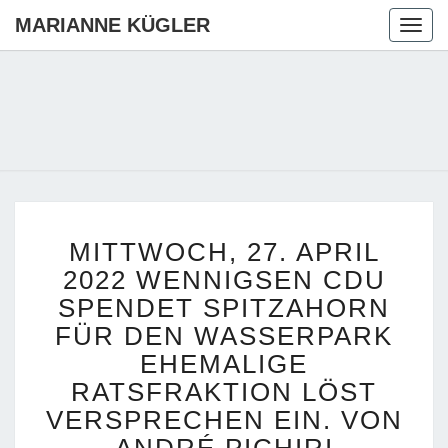
MARIANNE KÜGLER
Togg
navig
MARIANN
Ihre CDU-
Kandidatin
Für Die
KÜGLER
Region
Hannover
MITTWOCH,
MITTWOCH, 27. APRIL
27.
APRIL
2022 WENNIGSEN CDU
2022
SPENDET SPITZAHORN
WENNIGSEN
FÜR DEN WASSERPARK
CDU
EHEMALIGE
SPENDET
SPITZAHORN
RATSFRAKTION LÖST
FÜR
VERSPRECHEN EIN. VON
DEN
WASSERPARK