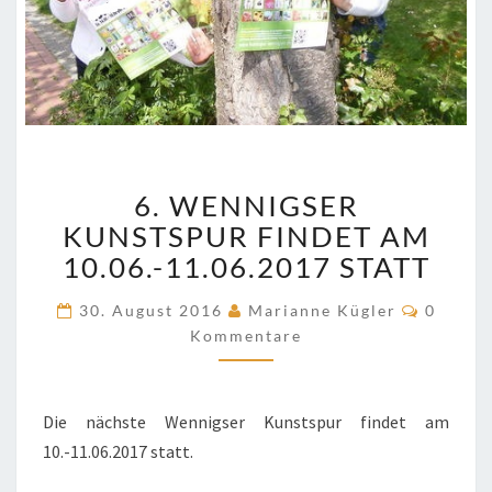
6.
6. WENNIGSER
WENNIGSER
KUNSTSPUR
KUNSTSPUR FINDET AM
FINDET
10.06.-11.06.2017 STATT
AM
10.06.-11.06.2017
Kommen
30. August 2016
Marianne Kügler
0
STATT
Kommentare
Die nächste Wennigser Kunstspur findet am
10.-11.06.2017 statt.