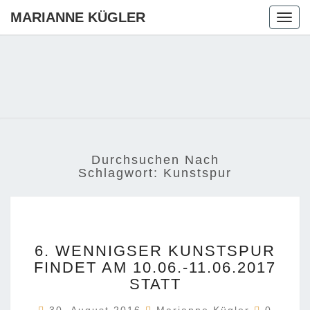
MARIANNE KÜGLER
Togg
navig
MARIANN
Ihre CDU-
Kandidatin
Für Die
KÜGLER
Region
Hannover
Durchsuchen Nach
Schlagwort:
Kunstspur
6.
6. WENNIGSER KUNSTSPUR
WENNIGSER
FINDET AM 10.06.-11.06.2017
KUNSTSPUR
STATT
FINDET
AM
Komment