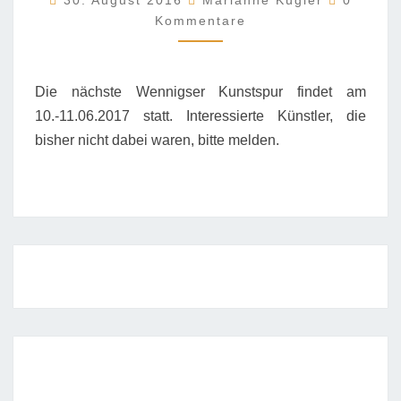
30. August 2016
Marianne Kügler
0
10.06.-11.06.2017
Kommentare
STATT
Die nächste Wennigser Kunstspur findet am
10.-11.06.2017 statt. Interessierte Künstler, die
bisher nicht dabei waren, bitte melden.