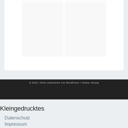
© 2026
|
Stolz präsentiert von
WordPress
|
Theme:
Nisarg
Kleingedrucktes
Datenschutz
Impressum