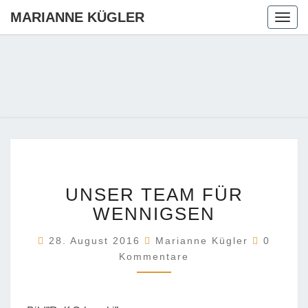
MARIANNE KÜGLER
Togg
navig
MARIANN
Ihre CDU-
Kandidatin
Für Die
KÜGLER
Region
Hannover
UNSER
UNSER TEAM FÜR
TEAM
FÜR
WENNIGSEN
WENNIGSEN
Komment
28. August 2016
Marianne Kügler
0
Kommentare