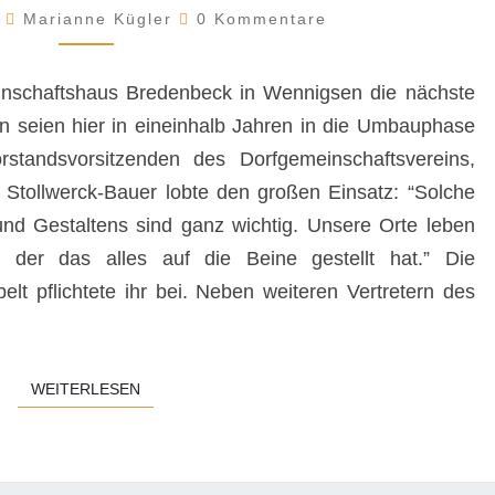
Kommentare
WERNICK
1
Marianne Kügler
0 Kommentare
VOM
ARL
inschaftshaus Bredenbeck in Wennigsen die nächste
en seien hier in eineinhalb Jahren in die Umbauphase
orstandsvorsitzenden des Dorfgemeinschaftsvereins,
tollwerck-Bauer lobte den großen Einsatz: “Solche
und Gestaltens sind ganz wichtig. Unsere Orte leben
, der das alles auf die Beine gestellt hat.” Die
lt pflichtete ihr bei. Neben weiteren Vertretern des
WEITERLESEN
WEITERLESEN