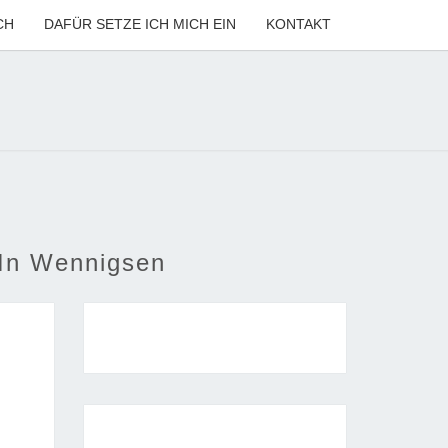
CH
DAFÜR SETZE ICH MICH EIN
KONTAKT
ANNE
LER
In Wennigsen