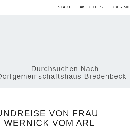
START
AKTUELLES
ÜBER MI
MARI
Ihre CDU-
Kandidatin
Für Die
Region
KÜG
Hannover
Durchsuchen Nach
Dorfgemeinschaftshaus Bredenbeck 
SOMMERRUNDREISE
NDREISE VON FRAU
VON
FRAU
 WERNICK VOM ARL
MARIANNE