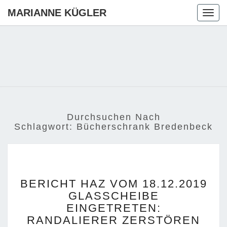
MARIANNE KÜGLER
Togg
navig
MARIANN
Ihre CDU-
Kandidatin
Für Die
KÜGLER
Region
Hannover
Durchsuchen Nach
Schlagwort:
Bücherschrank Bredenbeck
BERICHT
BERICHT HAZ VOM 18.12.2019
HAZ
GLASSCHEIBE
VOM
EINGETRETEN:
18.12.2019
GLASSCHEIBE
RANDALIERER ZERSTÖREN