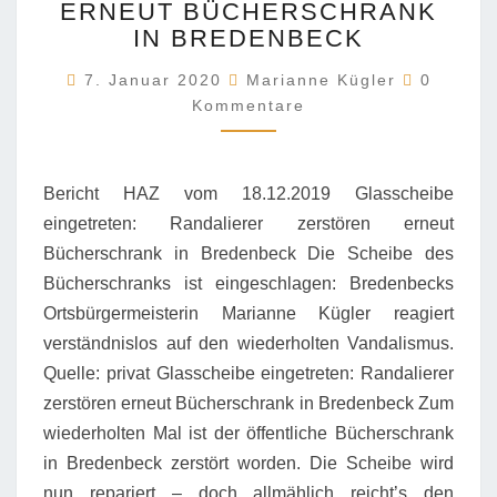
EINGETRETEN:
ERNEUT BÜCHERSCHRANK
RANDALIERER
IN BREDENBECK
ZERSTÖREN
Komment
ERNEUT
7. Januar 2020
Marianne Kügler
0
BÜCHERSCHRANK
Kommentare
IN
BREDENBECK
Bericht HAZ vom 18.12.2019 Glasscheibe
eingetreten: Randalierer zerstören erneut
Bücherschrank in Bredenbeck Die Scheibe des
Bücherschranks ist eingeschlagen: Bredenbecks
Ortsbürgermeisterin Marianne Kügler reagiert
verständnislos auf den wiederholten Vandalismus.
Quelle: privat Glasscheibe eingetreten: Randalierer
zerstören erneut Bücherschrank in Bredenbeck Zum
wiederholten Mal ist der öffentliche Bücherschrank
in Bredenbeck zerstört worden. Die Scheibe wird
nun repariert – doch allmählich reicht’s den