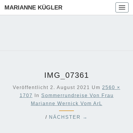
MARIANNE KÜGLER
Togg
navig
MARIANN
Ihre CDU-
Kandidatin
Für Die
KÜGLER
Region
Hannover
IMG_07361
Veröffentlicht
2. August 2021
Um
2560 ×
1707
In
Sommerrundreise Von Frau
Marianne Wernick Vom ArL
/
NÄCHSTER →