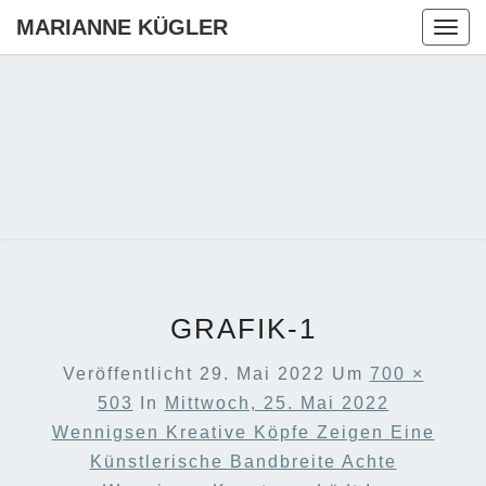
MARIANNE KÜGLER
Togg
navig
MARIANN
Ihre CDU-
Kandidatin
Für Die
KÜGLER
Region
Hannover
GRAFIK-1
Veröffentlicht
29. Mai 2022
Um
700 ×
503
In
Mittwoch, 25. Mai 2022
Wennigsen Kreative Köpfe Zeigen Eine
Künstlerische Bandbreite Achte