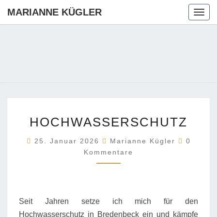
MARIANNE KÜGLER
Togg
navig
MARIANN
Ihre CDU-
Kandidatin
Für Die
KÜGLER
Region
Hannover
HOCHWASSERSCHUTZ
HOCHWASSERSCHUTZ
Komment
25. Januar 2026
Marianne Kügler
0
Kommentare
Seit Jahren setze ich mich für den
Hochwasserschutz in Bredenbeck ein und kämpfe