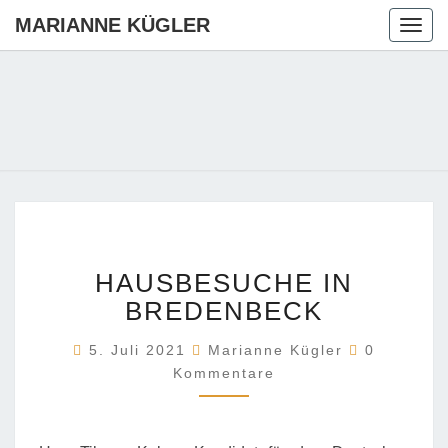
MARIANNE KÜGLER
Togg
navig
MARIANN
Ihre CDU-
Kandidatin
Für Die
KÜGLER
Region
Hannover
HAUSBESUCHE
HAUSBESUCHE IN
IN
BREDENBECK
BREDENBECK
Kommenta
5. Juli 2021
Marianne Kügler
0
Kommentare