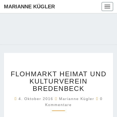
MARIANNE KÜGLER
Togg
navig
MARIANN
Ihre CDU-
Kandidatin
Für Die
KÜGLER
Region
Hannover
FLOHMARKT
FLOHMARKT HEIMAT UND
HEIMAT
UND
KULTURVEREIN
KULTURVEREIN
BREDENBECK
BREDENBECK
Komment
4. Oktober 2016
Marianne Kügler
0
Kommentare