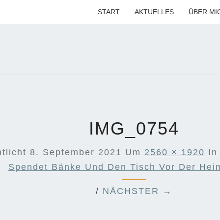
START
AKTUELLES
ÜBER MI
MARI
Ihre CDU-
Kandidatin
Für Die
Region
KÜG
Hannover
IMG_0754
ntlicht
8. September 2021
Um
2560 × 1920
I
Spendet Bänke Und Den Tisch Vor Der Hei
/
NÄCHSTER →