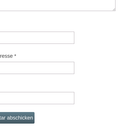
dresse
*