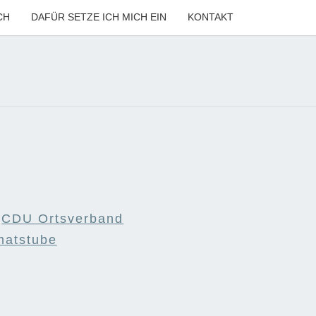
CH
DAFÜR SETZE ICH MICH EIN
KONTAKT
ANNE
LER
n
CDU Ortsverband
matstube