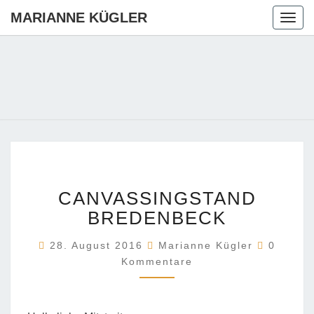
MARIANNE KÜGLER
Togg
navig
MARIANN
Ihre CDU-
Kandidatin
Für Die
KÜGLER
Region
Hannover
CANVASSINGSTAND
CANVASSINGSTAND
BREDENBECK
BREDENBECK
Komment
28. August 2016
Marianne Kügler
0
Kommentare