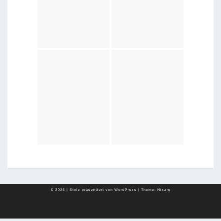
© 2026
|
Stolz präsentiert von
WordPress
|
Theme:
Nisarg