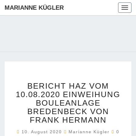
MARIANNE KÜGLER
Togg
navig
MARIANN
Ihre CDU-
Kandidatin
Für Die
KÜGLER
Region
Hannover
BERICHT
BERICHT HAZ VOM
HAZ
VOM
10.08.2020 EINWEIHUNG
10.08.2020
BOULEANLAGE
EINWEIHUNG
BREDENBECK VON
BOULEANLAGE
FRANK HERMANN
BREDENBECK
VON
Komment
10. August 2020
FRANK
Marianne Kügler
0