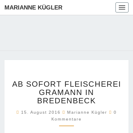
MARIANNE KÜGLER
Togg
navig
MARIANN
Ihre CDU-
Kandidatin
Für Die
KÜGLER
Region
Hannover
AB
AB SOFORT FLEISCHEREI
SOFORT
FLEISCHEREI
GRAMANN IN
GRAMANN
BREDENBECK
IN
BREDENBECK
Komment
15. August 2016
Marianne Kügler
0
Kommentare