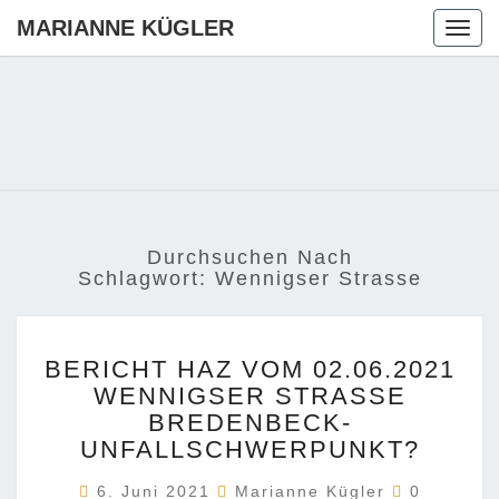
MARIANNE KÜGLER
Togg
navig
MARIANN
Ihre CDU-
Kandidatin
Für Die
KÜGLER
Region
Hannover
Durchsuchen Nach
Schlagwort:
Wennigser Strasse
BERICHT
BERICHT HAZ VOM 02.06.2021
HAZ
WENNIGSER STRASSE B
VOM
REDENBECK- U
02.06.2021
WENNIGSER
NFALLSCHWERPUNKT?
STRASSE B
Kommenta
6. Juni 2021
Marianne Kügler
REDENBECK- U
0