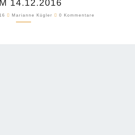
M 14.12.2016
HAZ
BARSINGHAUSEN/WENNIGSEN
Kommentare
016
Marianne Kügler
0 Kommentare
VOM
14.12.2016