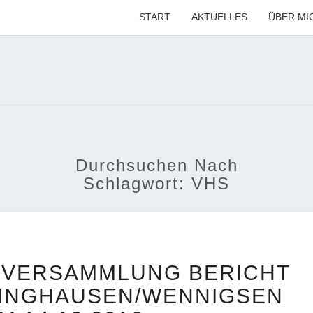
START
AKTUELLES
ÜBER MI
MARI
Ihre CDU-
Kandidatin
Für Die
Region
KÜG
Hannover
Durchsuchen Nach
Schlagwort:
VHS
VHS-
SVERSAMMLUNG BERICHT
VERBANDSVERSAMMLUNG
BERICHT
SINGHAUSEN/WENNIGSEN
DER