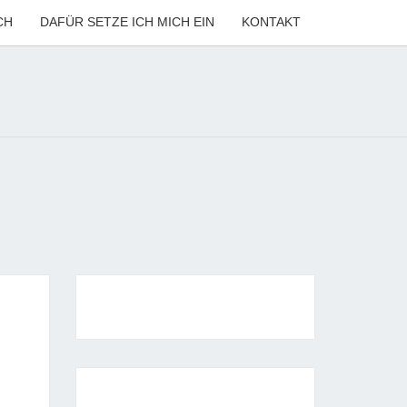
CH
DAFÜR SETZE ICH MICH EIN
KONTAKT
ANNE
LER