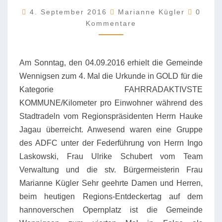
ERHÄLT
Komme
4. September 2016
DIE
Marianne Kügler
0
URKUNDE
Kommentare
Am Sonntag, den 04.09.2016 erhielt die Gemeinde
Wennigsen zum 4. Mal die Urkunde in GOLD für die
Kategorie FAHRRADAKTIVSTE
KOMMUNE/Kilometer pro Einwohner während des
Stadtradeln vom Regionspräsidenten Herrn Hauke
Jagau überreicht. Anwesend waren eine Gruppe
des ADFC unter der Federführung von Herrn Ingo
Laskowski, Frau Ulrike Schubert vom Team
Verwaltung und die stv. Bürgermeisterin Frau
Marianne Kügler Sehr geehrte Damen und Herren,
beim heutigen Regions-Entdeckertag auf dem
hannoverschen Opernplatz ist die Gemeinde