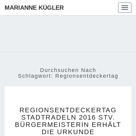
MARIANNE KÜGLER
Togg
navig
MARIANN
Ihre CDU-
Kandidatin
Für Die
KÜGLER
Region
Hannover
Durchsuchen Nach
Schlagwort:
Regionsentdeckertag
REGIONSENTDECKERT
REGIONSENTDECKERTAG
STADTRADELN
STADTRADELN 2016 STV.
2016
BÜRGERMEISTERIN ERHÄLT
STV.
BÜRGERMEISTERIN
DIE URKUNDE