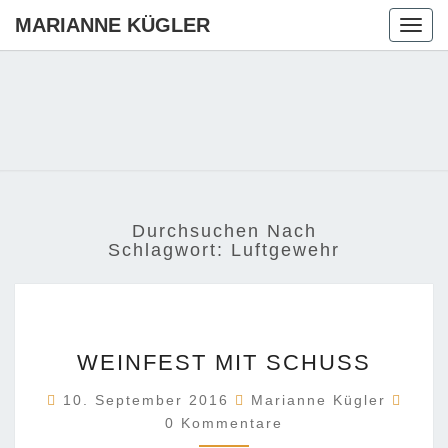
MARIANNE KÜGLER
Togg
navig
MARIANN
Ihre CDU-
Kandidatin
Für Die
KÜGLER
Region
Hannover
Durchsuchen Nach
Schlagwort:
Luftgewehr
WEINFEST
WEINFEST MIT SCHUSS
MIT
SCHUSS
Komm
10. September 2016
Marianne Kügler
0 Kommentare