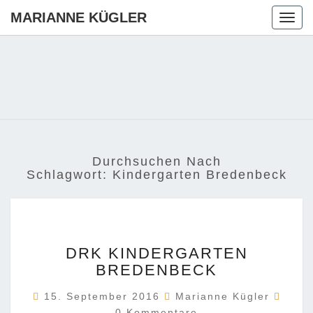
MARIANNE KÜGLER
Togg
navig
MARIANN
Ihre CDU-
Kandidatin
Für Die
KÜGLER
Region
Hannover
Durchsuchen Nach
Schlagwort:
Kindergarten Bredenbeck
DRK
DRK KINDERGARTEN
KINDERGARTEN
BREDENBECK
BREDENBECK
Komm
15. September 2016
Marianne Kügler
0 Kommentare