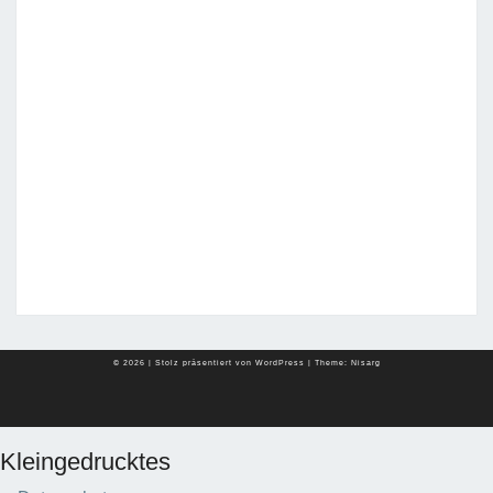
© 2026
|
Stolz präsentiert von
WordPress
|
Theme:
Nisarg
Kleingedrucktes