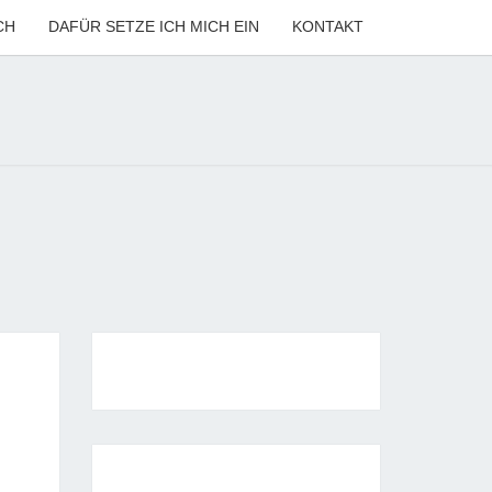
CH
DAFÜR SETZE ICH MICH EIN
KONTAKT
ANNE
LER