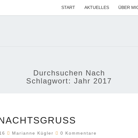
START
AKTUELLES
ÜBER MI
MARI
Ihre CDU-
Kandidatin
Für Die
Region
KÜG
Hannover
Durchsuchen Nach
Schlagwort:
Jahr 2017
WEIHNACHTSGRUSS
NACHTSGRUSS
Kommentare
016
Marianne Kügler
0 Kommentare