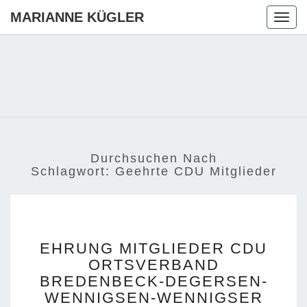
MARIANNE KÜGLER
Togg
navig
MARIANN
Ihre CDU-
Kandidatin
Für Die
KÜGLER
Region
Hannover
Durchsuchen Nach
Schlagwort:
Geehrte CDU Mitglieder
EHRUNG
EHRUNG MITGLIEDER CDU
MITGLIEDER
ORTSVERBAND
CDU
BREDENBECK-DEGERSEN-
ORTSVERBAND
BREDENBECK-
WENNIGSEN-WENNIGSER