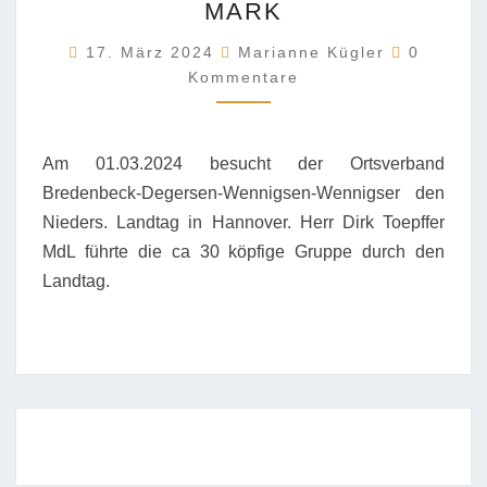
DEGERSEN-
MARK
WENNIGSEN-
Komment
WENNIGSER
17. März 2024
Marianne Kügler
0
MARK
Kommentare
Am 01.03.2024 besucht der Ortsverband
Bredenbeck-Degersen-Wennigsen-Wennigser den
Nieders. Landtag in Hannover. Herr Dirk Toepffer
MdL führte die ca 30 köpfige Gruppe durch den
Landtag.