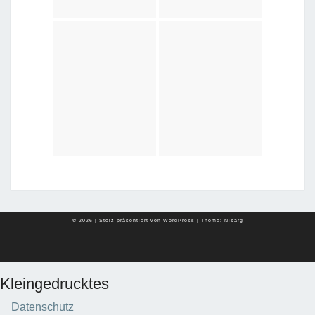
© 2026
|
Stolz präsentiert von
WordPress
|
Theme:
Nisarg
Kleingedrucktes
Datenschutz