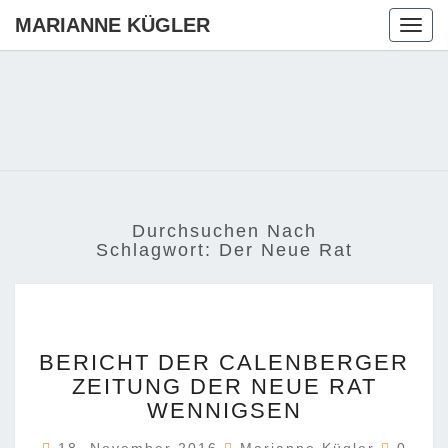
MARIANNE KÜGLER
Togg
navig
MARIANN
Ihre CDU-
Kandidatin
Für Die
KÜGLER
Region
Hannover
Durchsuchen Nach
Schlagwort:
Der Neue Rat
BERICHT
BERICHT DER CALENBERGER
DER
ZEITUNG DER NEUE RAT
CALENBERGER
WENNIGSEN
ZEITUNG
DER
Komme