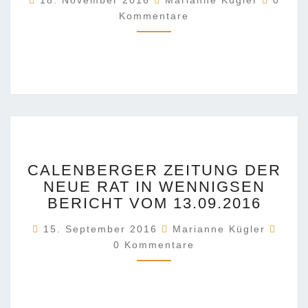
18. November 2016
Marianne Kügler
0
NEUE
Kommentare
RAT
WENNIGSEN
CALENBERGER
CALENBERGER ZEITUNG DER
ZEITUNG
NEUE RAT IN WENNIGSEN
DER
BERICHT VOM 13.09.2016
NEUE
RAT
Komm
15. September 2016
Marianne Kügler
IN
0 Kommentare
WENNIGSEN
BERICHT
VOM
13.09.2016