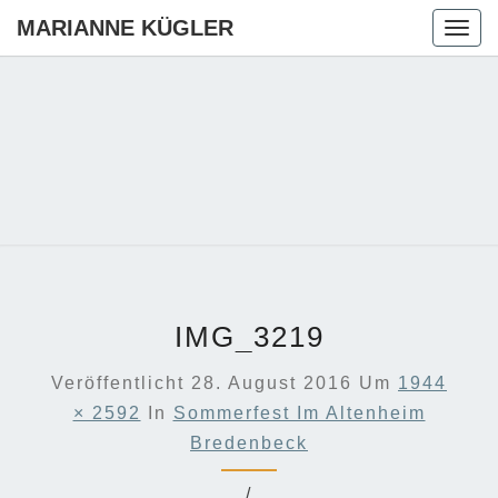
MARIANNE KÜGLER
Togg
navig
MARIANN
Ihre CDU-
Kandidatin
Für Die
KÜGLER
Region
Hannover
IMG_3219
Veröffentlicht
28. August 2016
Um
1944
× 2592
In
Sommerfest Im Altenheim
Bredenbeck
/