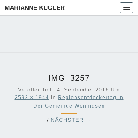
MARIANNE KÜGLER
Togg
navig
MARIANN
Ihre CDU-
Kandidatin
Für Die
KÜGLER
Region
Hannover
IMG_3257
Veröffentlicht
4. September 2016
Um
2592 × 1944
In
Regionsentdeckertag In
Der Gemeinde Wennigsen
/
NÄCHSTER →