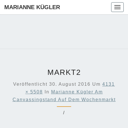
MARIANNE KÜGLER
Togg
navig
MARIANN
Ihre CDU-
Kandidatin
Für Die
KÜGLER
Region
Hannover
MARKT2
Veröffentlicht
30. August 2016
Um
4131
× 5508
In
Marianne Kügler Am
Canvassingstand Auf Dem Wochenmarkt
/