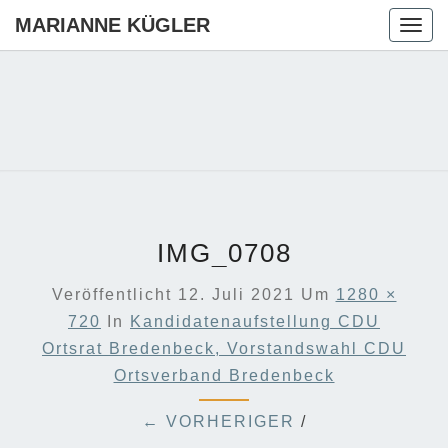
MARIANNE KÜGLER
Togg
navig
MARIANN
Ihre CDU-
Kandidatin
Für Die
KÜGLER
Region
Hannover
IMG_0708
Veröffentlicht
12. Juli 2021
Um
1280 ×
720
In
Kandidatenaufstellung CDU
Ortsrat Bredenbeck, Vorstandswahl CDU
Ortsverband Bredenbeck
← VORHERIGER
/