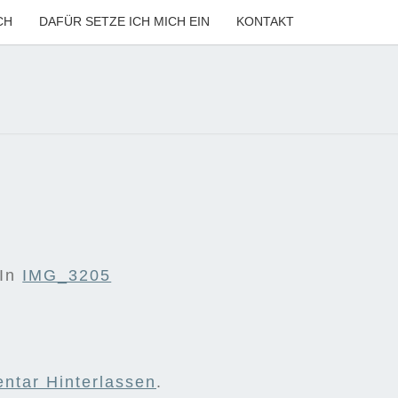
CH
DAFÜR SETZE ICH MICH EIN
KONTAKT
ANNE
LER
In
IMG_3205
ntar Hinterlassen
.