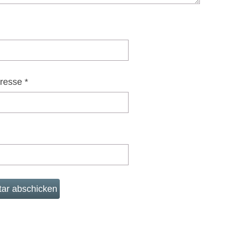
dresse
*