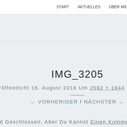
START
AKTUELLES
ÜBER MI
MARI
Ihre CDU-
Kandidatin
Für Die
Region
KÜG
Hannover
IMG_3205
röffentlicht
16. August 2016
Um
2592 × 1944
← VORHERIGER
/
NÄCHSTER →
nd Geschlossen, Aber Du Kannst
Einen Komme