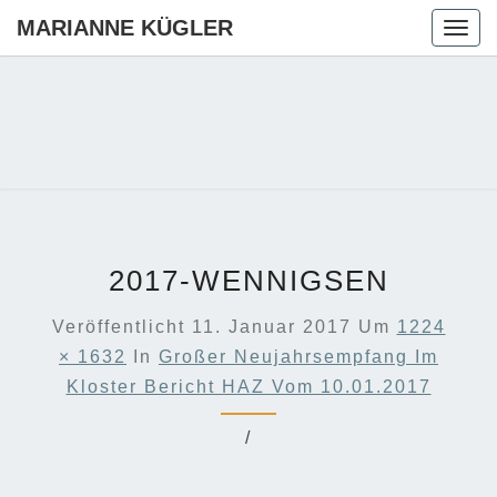
MARIANNE KÜGLER
Togg
navig
MARIANN
Ihre CDU-
Kandidatin
Für Die
KÜGLER
Region
Hannover
2017-WENNIGSEN
Veröffentlicht
11. Januar 2017
Um
1224
× 1632
In
Großer Neujahrsempfang Im
Kloster Bericht HAZ Vom 10.01.2017
/