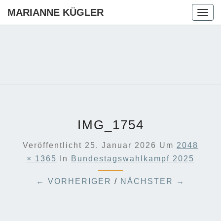
MARIANNE KÜGLER
Togg
navig
MARIANN
Ihre CDU-
Kandidatin
Für Die
KÜGLER
Region
Hannover
IMG_1754
Veröffentlicht
25. Januar 2026
Um
2048
× 1365
In
Bundestagswahlkampf 2025
← VORHERIGER
/
NÄCHSTER →