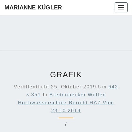
MARIANNE KÜGLER
Togg
navig
MARIANN
Ihre CDU-
Kandidatin
Für Die
KÜGLER
Region
Hannover
GRAFIK
Veröffentlicht
25. Oktober 2019
Um
642
× 351
In
Bredenbecker Wollen
Hochwasserschutz Bericht HAZ Vom
23.10.2019
/