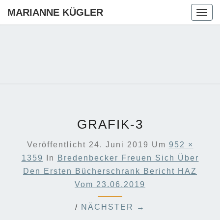
MARIANNE KÜGLER
Togg
navig
MARIANN
Ihre CDU-
Kandidatin
Für Die
KÜGLER
Region
Hannover
GRAFIK-3
Veröffentlicht
24. Juni 2019
Um
952 ×
1359
In
Bredenbecker Freuen Sich Über
Den Ersten Bücherschrank Bericht HAZ
Vom 23.06.2019
/
NÄCHSTER →