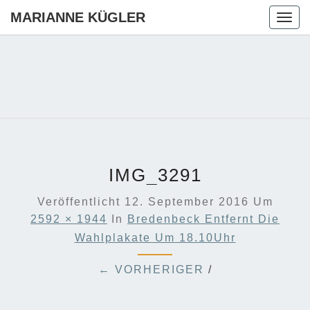
MARIANNE KÜGLER
Togg
navig
MARIANN
Ihre CDU-
Kandidatin
Für Die
KÜGLER
Region
Hannover
IMG_3291
Veröffentlicht
12. September 2016
Um
2592 × 1944
In
Bredenbeck Entfernt Die
Wahlplakate Um 18.10Uhr
← VORHERIGER
/