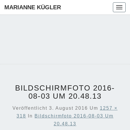
MARIANNE KÜGLER
Togg
navig
MARIANN
Ihre CDU-
Kandidatin
Für Die
KÜGLER
Region
Hannover
BILDSCHIRMFOTO 2016-
08-03 UM 20.48.13
Veröffentlicht
3. August 2016
Um
1257 ×
318
In
Bildschirmfoto 2016-08-03 Um
20.48.13