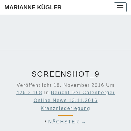
MARIANNE KÜGLER
Togg
navig
MARIANN
Ihre CDU-
Kandidatin
Für Die
KÜGLER
Region
Hannover
SCREENSHOT_9
Veröffentlicht
18. November 2016
Um
426 × 168
In
Bericht Der Calenberger
Online News 13.11.2016
Kranzniederlegung
/
NÄCHSTER →