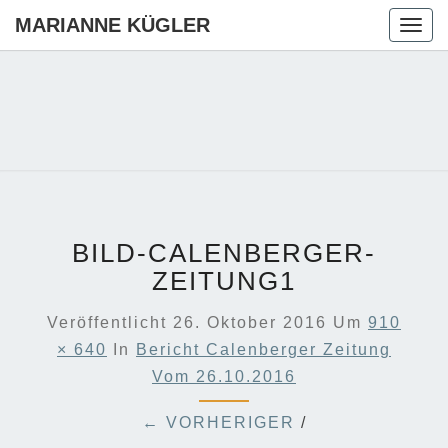
MARIANNE KÜGLER
Togg
navig
MARIANN
Ihre CDU-
Kandidatin
Für Die
KÜGLER
Region
Hannover
BILD-CALENBERGER-
ZEITUNG1
Veröffentlicht
26. Oktober 2016
Um
910
× 640
In
Bericht Calenberger Zeitung
Vom 26.10.2016
← VORHERIGER
/