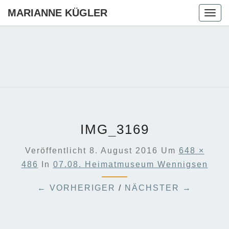
MARIANNE KÜGLER
Togg
navig
MARIANN
Ihre CDU-
Kandidatin
Für Die
KÜGLER
Region
Hannover
IMG_3169
Veröffentlicht
8. August 2016
Um
648 ×
486
In
07.08. Heimatmuseum Wennigsen
← VORHERIGER
/
NÄCHSTER →