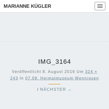
MARIANNE KÜGLER
Togg
navig
MARIANN
Ihre CDU-
Kandidatin
Für Die
KÜGLER
Region
Hannover
IMG_3164
Veröffentlicht
8. August 2016
Um
324 ×
243
In
07.08. Heimatmuseum Wennigsen
/
NÄCHSTER →